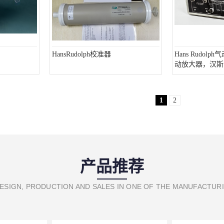
HansRudolph校准器
Hans Rudolp
动放大器，汉斯·
大器
1
2
产品推荐
ESIGN, PRODUCTION AND SALES IN ONE OF THE MANUFACTUR