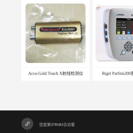
d Touch X射线检测仪
Rigel PatSim200患者模拟器
SM
您是第
370101
位访客