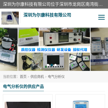
深圳为尔康科技有限公司位于深圳市龙岗区南湾街道。经营范围包括：计算机网络技术开发、技术转让、技术咨询、技术服务；一类医疗器械、通讯设备、机械设备、五金产品、电器产品的销售；二类、三类医疗器械的销售等；主要产品有：无创血压模拟仪、气体检测仪、检测仪、bms1x射线胶片、输液泵分析仪、呼吸机分析仪、心电图机测试仪等产品。
深圳为尔康科技有限公司
教学模型
实验室器材
模拟器
无创血压模拟仪
测试卡
检测仪
当前位置：
首页
>
供应商机
>
电气分析仪
X射线检测仪
声功率计
电气分析仪的供应产品
分析仪
呼吸机分析仪
血透机分析仪
电气分析仪