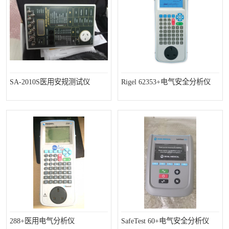
输液泵分析仪
X射线分析仪
SA-2010S医用安规测试仪
Rigel 62353+电气安全分析仪
288+医用电气分析仪
SafeTest 60+电气安全分析仪