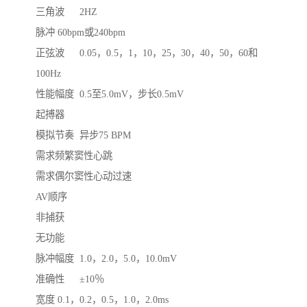
三角波	2HZ

脉冲	60bpm或240bpm

正弦波	0.05，0.5，1，10，25，30，40，50，60和
100Hz

性能幅度	0.5至5.0mV，步长0.5mV

起搏器

模拟节奏	异步75 BPM 

需求频繁窦性心跳

需求偶尔窦性心动过速

AV顺序

非捕获

无功能

脉冲幅度	1.0，2.0，5.0，10.0mV

准确性	±10％

宽度	0.1，0.2，0.5，1.0，2.0ms
