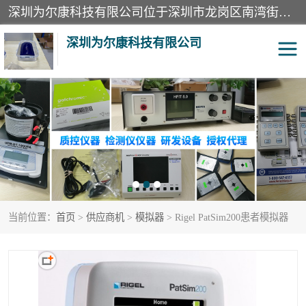
深圳为尔康科技有限公司位于深圳市龙岗区南湾街道。经营范围包括：计算机网络技术开发、技术转让、技术咨询、技术服务；一类医疗器械、通讯设备、机械设备、五金产品、电器产品的销售；二类、三类医疗器械的销售等；主要产品有：无创血压模拟仪、气体检测仪、检测仪、bms1x射线胶片、输液泵分析仪、呼吸机分析仪、心电图机测试仪等产品。
深圳为尔康科技有限公司
教学模型
实验室器材
模拟器
无创血压模拟仪
测试卡
检测仪
当前位置：
首页
>
供应商机
>
模拟器
> Rigel PatSim200患者模拟器
X射线检测仪
声功率计
分析仪
呼吸机分析仪
血透机分析仪
电气分析仪