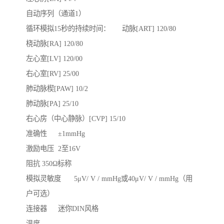
自动序列（通道1）

循环模拟15秒的持续时间：	动脉[ART] 120/80 

桡动脉[RA] 120/80 

左心室[LV] 120/00 

右心室[RV] 25/00 

肺动脉楔[PAW] 10/2 

肺动脉[PA] 25/10 

右心房（中心静脉）[CVP] 15/10

准确性	±1mmHg

激励电压	2至16V

阻抗	350Ω标称

模拟灵敏度	5μV/ V / mmHg或40μV/ V / mmHg（用
户可选）

连接器	迷你DIN风格

温度
