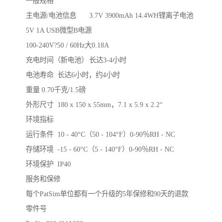
一般规格

主电源/电池信息	3.7V 3900mAh 14.4WH锂离子电池

5V 1A USB微型B电源

100-240V?50 / 60Hz大0.18A

充电时间（新电池）	长达3-4小时

电池寿命	长达6小时，约4小时

重量	0.70千克/1.5磅

外形尺寸	180 x 150 x 55mm，7.1 x 5.9 x 2.2“

环境指标

运行条件	10 - 40°C（50 - 104°F）0-90％RH - NC

存储环境	-15 - 60°C（5 - 140°F）0-90％RH - NC

环境保护	IP40

服务和保修

每个PatSim单位都有一个升级的5年保修和90天的退款

零件号
