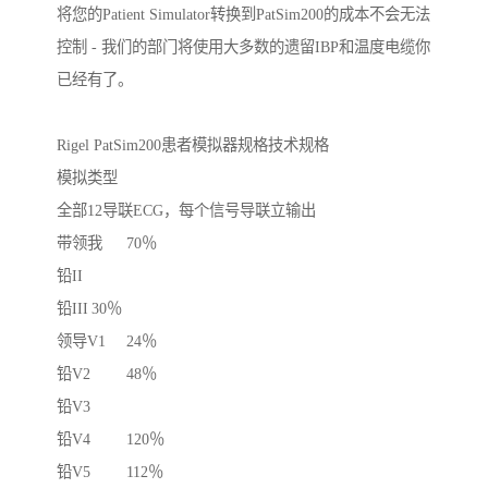
将您的Patient Simulator转换到PatSim200的成本不会无法
控制 - 我们的部门将使用大多数的遗留IBP和温度电缆你
已经有了。

Rigel PatSim200患者模拟器规格技术规格

模拟类型

全部12导联ECG，每个信号导联立输出

带领我	70％

铅II	

铅III	30％

领导V1	24％

铅V2	48％

铅V3	

铅V4	120％

铅V5	112％
