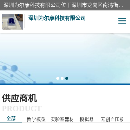
深圳为尔康科技有限公司位于深圳市龙岗区南湾街道。经营范围包括：计算机网络技术开发、技术转让、技术咨询、技术服务；一类医疗器械、通讯设备、机械设备、五金产品、电器产品的销售；二类、三类医疗器械的销售等；主要产品有：无创血压模拟仪、气体检测仪、检测仪、bms1x射线胶片、输液泵分析仪、呼吸机分析仪、心电图机测试仪等产品。
深圳为尔康科技有限公司
教学模型
实验室器材
模拟器
无创血压模拟仪
测试卡
检测仪
X射线检测仪
声功率计
供应商机
PRODUCT
分析仪
呼吸机分析仪
全部
教学模型
实验室器材
模拟器
无创血压模拟
血透机分析仪
电气分析仪