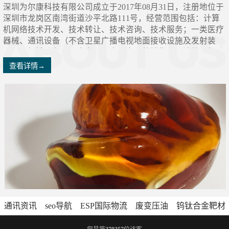
深圳为尔康科技有限公司成立于2017年08月31日，注册地位于
深圳市龙岗区南湾街道沙平北路111号，经营范围包括：计算
机网络技术开发、技术转让、技术咨询、技术服务；一类医疗
器械、通讯设备（不含卫星广播电视地面接收设施及发射装
置）、机械设备、五金产品、电器产品的销售。（法律、行政
法规、**决定禁止的项目除外，限制的项目须取得许可后方可
查看详情→
经营）^二类、三类医疗器械的销售。本公司专门研发检测
仪、bms1x射线胶片、输液泵分析仪、呼吸机分析仪、无创血
压模拟仪、心电图机测试仪；
通讯资讯
seo导航
ESP国际物流
废变压油
钨钛合金靶材
字楼出租
西安货运专线
电工证报名
设备维修安装资质