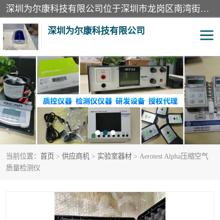
深圳为尔康科技有限公司位于深圳市龙岗区南湾街道。经营范围包括：计算机网络技术开发、技术转让、技术咨询、技术服务；一类医疗器械、通讯设备、机械设备、五金产品、电器产品的销售；二类、三类医疗器械的销售等；主要产品有：无创血压模拟仪、气体检测仪、检测仪、bms1x射线胶片、输液泵分析仪、呼吸机分析仪、心电图机测试仪等产品。
深圳为尔康科技有限公司
教学模型
实验室器材
模拟器
无创血压模拟仪
测试卡
检测仪
当前位置：
首页
>
供应商机
>
实验室器材
> Aerotest Alpha压缩空气
X射线检测仪
声功率计
质量检测仪
分析仪
呼吸机分析仪
血透机分析仪
电气分析仪