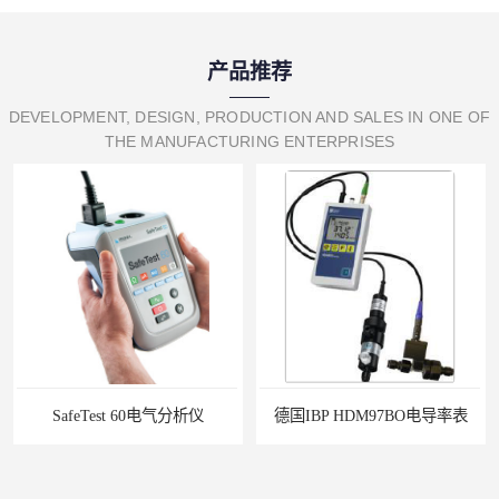
产品推荐
DEVELOPMENT, DESIGN, PRODUCTION AND SALES IN ONE OF
THE MANUFACTURING ENTERPRISES
SafeTest 60电气分析仪
德国IBP HDM97BO电导率表