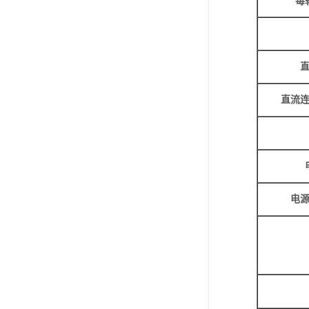
每
直流
电