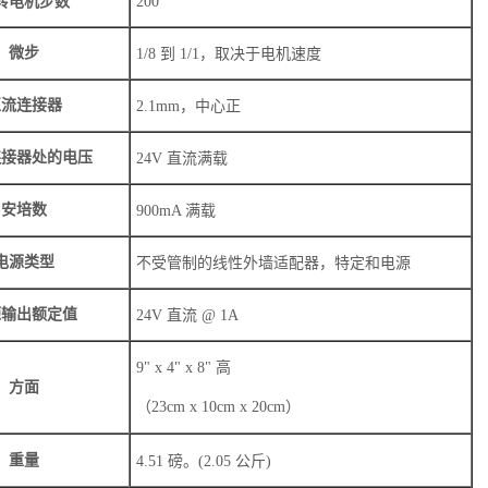
转电机步数
200
微步
1/8 到 1/1，取决于电机速度
直流连接器
2.1mm，中心正
连接器处的电压
24V 直流满载
安培数
900mA 满载
电源类型
不受管制的线性外墙适配器，特定和电源
源输出额定值
24V 直流 @ 1A
9" x 4" x 8" 高
方面
（23cm x 10cm x 20cm）
重量
4.51 磅。
(2.05 公斤)