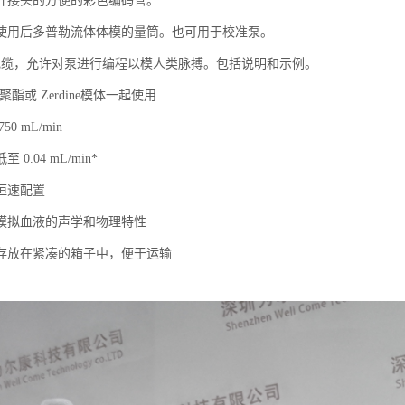
开接头的方便的彩色编码管。
使用后多普勒流体体模的量筒。也可用于校准泵。
B 电缆，允许对泵进行编程以模人类脉搏。包括说明和示例。
 聚酯或 Zerdine模体一起使用
0 mL/min
0.04 mL/min*
恒速配置
模拟血液的声学和物理特性
存放在紧凑的箱子中，便于运输