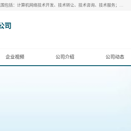
深圳为尔康科技有限公司位于深圳市龙岗区南湾街道。经营范围包括：计算机网络技术开发、技术转让、技术咨询、技术服务；一类医疗器械、通讯设备、机械设备、五金产品、电器产品的销售；二类、三类医疗器械的销售等；主要产品有：无创血压模拟仪、气体检测仪、检测仪、bms1x射线胶片、输液泵分析仪、呼吸机分析仪、心电图机测试仪等产品。
公司
企业视频
公司介绍
公司动态