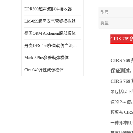
DPR300超声波脉冲接收器
型号
LM-099超声支气管镜模拟器
类型
德国QRM Abdomen腹部模体
CIRS 7
丹麦DFS 453多普勒仿血流模体
Mark 5Plus多普勒弦模体
CIRS 
Cirs 049弹性成像模体
保证测试
CIRS 7
泵包括以下组
速的 2-4 
预填充 CI
一种脉冲阻