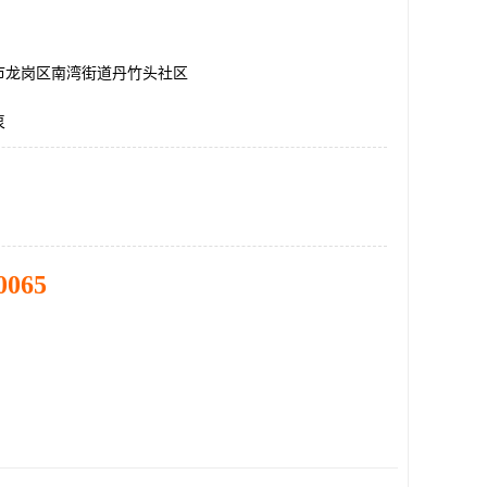
市龙岗区南湾街道丹竹头社区
泵
0065