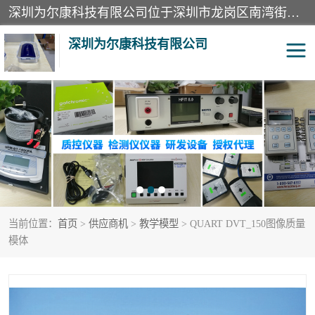
深圳为尔康科技有限公司位于深圳市龙岗区南湾街道。经营范围包括：计算机网络技术开发、技术转让、技术咨询、技术服务；一类医疗器械、通讯设备、机械设备、五金产品、电器产品的销售；二类、三类医疗器械的销售等；主要产品有：无创血压模拟仪、气体检测仪、检测仪、bms1x射线胶片、输液泵分析仪、呼吸机分析仪、心电图机测试仪等产品。
深圳为尔康科技有限公司
教学模型
实验室器材
模拟器
无创血压模拟仪
测试卡
检测仪
当前位置：
首页
>
供应商机
>
教学模型
> QUART DVT_150图像质量
X射线检测仪
声功率计
模体
分析仪
呼吸机分析仪
血透机分析仪
电气分析仪