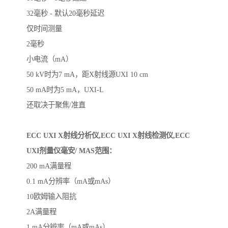
32毫秒 - 默认20毫秒延迟
仅时间测量
2毫秒
小电流（mA）
50 kV时为7 mA，距X射线源UXI 10 cm
50 mA时为5 mA，UXI-L
还取决于聚焦/准直
ECC UXI X射线分析仪,ECC UXI X射线检测仪,ECC
UXI剂量仪毫安/ MAS范围：
200 mA满量程
0.1 mA分辨率（mA或mAs）
10欧姆输入阻抗
2A满量程
1 mA分辨率（mA或mAs）