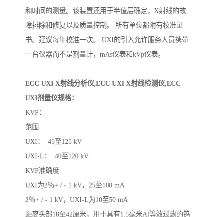
和时间的测量。该装置还用于半值层确定，X射线的故
障排除和修复以及质量控制。 所有单位都附有校准证
书。建议每年校准一次。 UXI的引入允许服务人员携带
一台仪器而不是剂量计，mAs仪表和kVp仪表。
ECC UXI X射线分析仪,ECC UXI X射线检测仪,ECC
UXI剂量仪规格：
KVP：
范围
UXI： 45至125 kV
UXI-L： 40至120 kV
KVP准确度
UXI为2％+ / - 1 kV，25至100 mA
2％+ / - 1 kV，UXI-L为10至50 mA
距离头部18至42厘米，用于具有1.5毫米Al等效过滤的钨