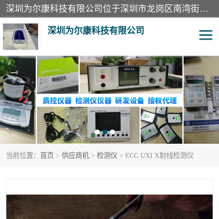
深圳为尔康科技有限公司位于深圳市龙岗区南湾街道。经营范围包括：计算机网络技术开发、技术转让、技术咨询、技术服务；一类医疗器械、通讯设备、机械设备、五金产品、电器产品的销售；二类、三类医疗器械的销售等；主要产品有：无创血压模拟仪、气体检测仪、检测仪、bms1x射线胶片、输液泵分析仪、呼吸机分析仪、心电图机测试仪等产品。
深圳为尔康科技有限公司
教学模型
实验室器材
模拟器
无创血压模拟仪
测试卡
检测仪
当前位置：
首页
>
供应商机
>
检测仪
> ECC UXI X射线检测仪
X射线检测仪
声功率计
分析仪
呼吸机分析仪
血透机分析仪
电气分析仪