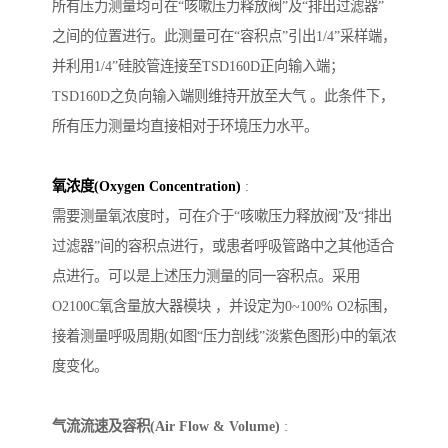
所有压力测量均可在“咳嗽压力释放阀”及“排出过滤器”
之间的位置进行。此测量可在“容积点”引出1/4”采样端，
并利用1/4”硅胶管连接至TSD160D正向输入端；
TSD160D之负向输入端则维持开放至大气 。此条件下，
所有压力测量均直接相对于环境压力水平。
氧浓度(Oxygen Concentration)
:
需要测量氧浓度时，可在介于“咳嗽压力释放阀”及“排出
过滤器”间的容积点进行，或患者呼吸管路中之其他适合
点进行。可以是上述压力测量的同一容积点。采用
O2100C氧含量放大器模块 ，并设定为0~100% O2标围，
接着测量呼吸周期(如图“压力剖线”淡紫色图形)中的氧浓
度变化。
气流流速及容积(Air Flow & Volume)
: