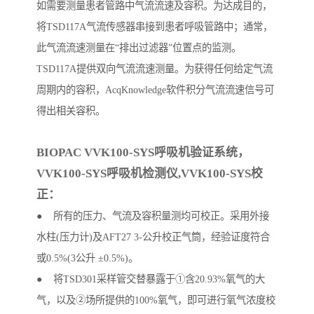
如需要测量患者管路中气流流速及容积。为达成目的，
将TSD117A气流传感器串接到患者呼吸管路中；通常，
此气流流速测量在“排出过滤器”位置点的监测。
TSD117A提供双向气流流速测量。为获得任何给定气流
周期内的容积，AcqKnowledge软件积分气流流速信号可
得出相关容积。
BIOPAC VVK100-SYS呼吸机验证系统，
VVK100-SYS呼吸机检测仪,VVK100-SYS校
正：
● 所有的压力、气流及容积量测均可校正。采用外接
水柱(压力计)及AFT27 3-公升校正气筒，经验证度符合
或0.5%(3公升 ±0.5%)。
● 将TSD301采样管交替暴露于①含20.93%氧气的大
气，以及②场所提供的100%氧气，即可进行氧气浓度校