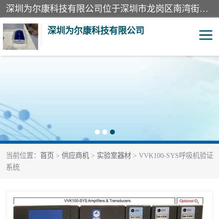
深圳为尔康科技有限公司位于深圳市龙岗区南湾街道。经营范围包括：计算机网络技术开发、技术转让、技术咨询、技术服务；一类医疗器械、通讯设备、机械设备、五金产品、电器产品的销售；二类、三类医疗器械的销售等；主要产品有：无创血压模拟仪、气体检测仪、检测仪、bms1x射线胶片、输液泵分析仪、呼吸机分析仪、心电图机测试仪等产品。
深圳为尔康科技有限公司
教学模型
实验室器材
模拟器
无创血压模拟仪
测试卡
检测仪
当前位置：
首页
>
供应商机
>
实验室器材
> VVK100-SYS呼吸机验证
X射线检测仪
声功率计
系统
分析仪
呼吸机分析仪
血透机分析仪
电气分析仪