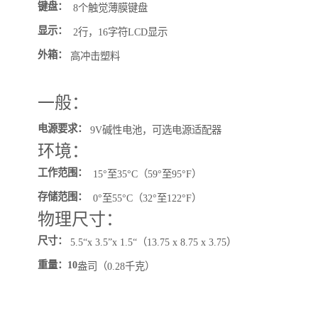
键盘
：
8个触觉薄膜键盘
显示
：
2行，16字符LCD显示
外箱
：
高冲击塑料
一般：
电源要求：
9V碱性电池，可选电源适配器
环境：
工作范围
：
15°至35°C（59°至95°F）
存储
范围
：
0°至55°C（32°至122°F）
物理尺寸：
尺寸
：
5.5“x 3.5”x 1.5“（13.75 x 8.75 x 3.75）
重量
：10
盎司（0.28千克）