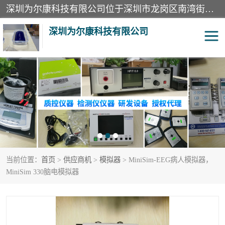
深圳为尔康科技有限公司位于深圳市龙岗区南湾街道。经营范围包括：计算机网络技术开发、技术转让、技术咨询、技术服务；一类医疗器械、通讯设备、机械设备、五金产品、电器产品的销售；二类、三类医疗器械的销售等；主要产品有：无创血压模拟仪、气体检测仪、检测仪、bms1x射线胶片、输液泵分析仪、呼吸机分析仪、心电图机测试仪等产品。
深圳为尔康科技有限公司
教学模型
实验室器材
模拟器
无创血压模拟仪
测试卡
检测仪
当前位置：
首页
>
供应商机
>
模拟器
> MiniSim-EEG病人模拟器，
X射线检测仪
声功率计
MiniSim 330脑电模拟器
分析仪
呼吸机分析仪
血透机分析仪
电气分析仪