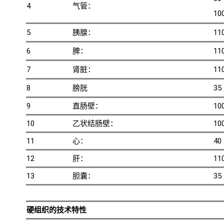
4
气管：
1
5
胰腺：
11
6
脾：
11
7
肾脏：
11
8
膀胱
35
9
直肠壁：
10
10
乙状结肠壁：
10
11
心：
40
12
肝：
11
13
胆囊：
35
硬组织的技术特性