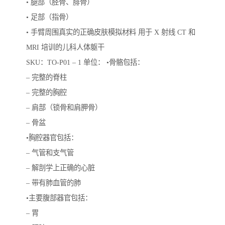
• 腿部（胫骨、腓骨）
• 足部（指骨）
• 手臂周围真实的正确皮肤模拟材料 用于 X 射线 CT 和
MRI 培训的儿科人体躯干
SKU：TO-P01 – 1 单位： •骨骼包括：
– 完整的脊柱
– 完整的胸腔
– 肩部（锁骨和肩胛骨）
– 骨盆
•胸腔器官包括：
– 气管和支气管
– 解剖学上正确的心脏
– 带有肺血管的肺
•主要腹部器官包括：
– 胃