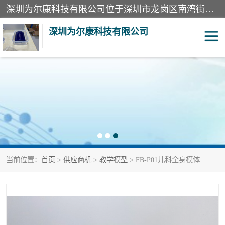
深圳为尔康科技有限公司位于深圳市龙岗区南湾街道。经营范围包括：计算机网络技术开发、技术转让、技术咨询、技术服务；一类医疗器械、通讯设备、机械设备、五金产品、电器产品的销售；二类、三类医疗器械的销售等；主要产品有：无创血压模拟仪、气体检测仪、检测仪、bms1x射线胶片、输液泵分析仪、呼吸机分析仪、心电图机测试仪等产品。
深圳为尔康科技有限公司
教学模型
实验室器材
模拟器
无创血压模拟仪
测试卡
检测仪
当前位置：
首页
>
供应商机
>
教学模型
> FB-P01儿科全身模体
X射线检测仪
声功率计
分析仪
呼吸机分析仪
血透机分析仪
电气分析仪