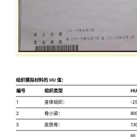
组织模拟材料的 HU 值：
编号
组织类型
H
1
身体组织：
-2
2
骨小梁：
80
3
皮质骨：
13
8