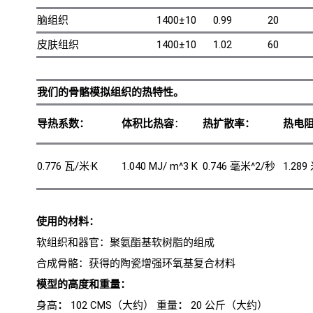
脑组织
1400±10
0.99
20
皮肤组织
1400±10
1.02
60
我们的骨骼模拟组织的热特性。
导热系数：
体积比热容
：
热扩散率：
热电
0.776 瓦/米·K
1.040 MJ/ m^3 K
0.746 毫米^2/秒
1.289
使用的材料：
软组织和器官：聚氨酯基软树脂的组成
合成骨骼：获得的陶瓷增强环氧基复合材料
模型的高度和重量：
身高
：
102 CMS（大约） 重量
：
20 公斤（大约）