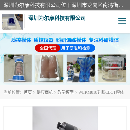
深圳为尔康科技有限公司位于深圳市龙岗区南湾街道。经营范围包括：计算机网络技术开发、技术转让、技术咨询、技术服务；一类医疗器械、通讯设备、机械设备、五金产品、电器产品的销售；二类、三类医疗器械的销售等；主要产品有：无创血压模拟仪、气体检测仪、检测仪、bms1x射线胶片、输液泵分析仪、呼吸机分析仪、心电图机测试仪等产品。
深圳为尔康科技有限公司
教学模型
实验室器材
模拟器
无创血压模拟仪
测试卡
检测仪
当前位置：
首页
>
供应商机
>
教学模型
> WEKM818乳腺CBCT模体
X射线检测仪
声功率计
分析仪
呼吸机分析仪
血透机分析仪
电气分析仪