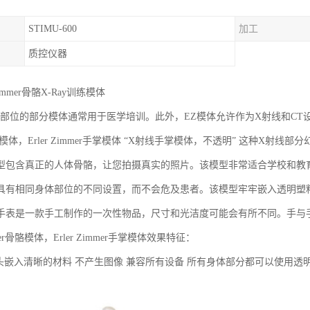
STIMU-600
加工
质控仪器
Zimmer骨骼X-Ray训练模体
位的部分模体通常用于医学培训。此外，EZ模体允许作为X射线和CT设备
骨骼模体，Erler Zimmer手掌模体 “X射线手掌模体，不透明” 这种X
型包含真正的人体骨骼，让您拍摄真实的照片。该模型非常适合学校和教
具有相同身体部位的不同设置，而不会危及患者。该模型牢牢嵌入透明塑
手表是一款手工制作的一次性物品，尺寸和光洁度可能会有所不同。手与
immer骨骼模体，Erler Zimmer手掌模体效果特征：
嵌入清晰的材料 不产生图像 兼容所有设备 所有身体部分都可以使用透