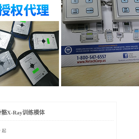
r骨骼X-Ray训练模体
 起