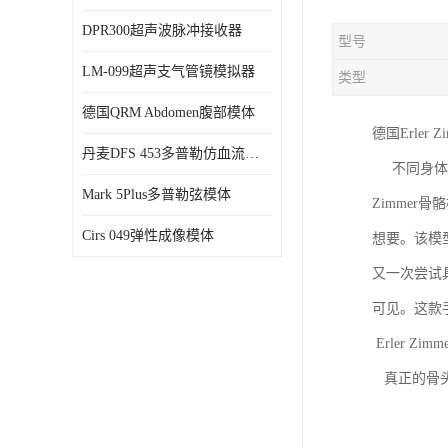
DPR300超声波脉冲接收器
型号
LM-099超声支气管镜模拟器
类型
德国QRM Abdomen腹部模体
德国Erler 
丹麦DFS 453多普勒仿血流模体
不同身体部
Mark 5Plus多普勒弦模体
Zimmer
Cirs 049弹性成像模体
想要。该模
又一次尝试
可见。这款
Erler Z
真正的骨头