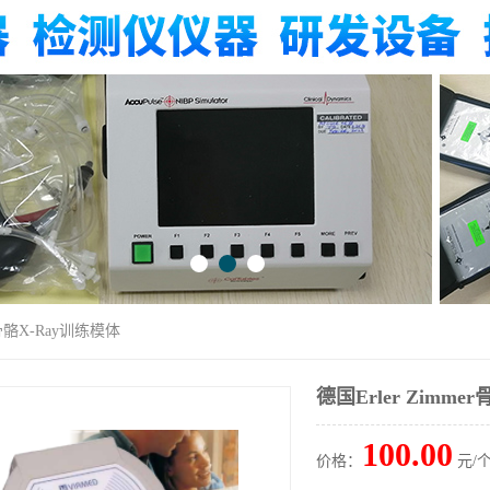
er骨骼X-Ray训练模体
德国Erler Zimme
100.00
价格：
元/个