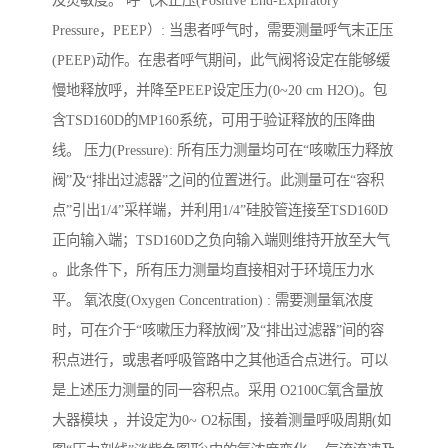
及灵敏度。 呼气末正压(Positive End-Expiratory
Pressure，PEEP）: 当患者呼气时，需要测量呼气末正压
(PEEP)动作。在患者呼气期间，此气阀将设定在能够缓
慢地释放呼，并降至PEEP设定压力(0~20 cm H2O)。包
含TSD160D的MP160系统，可用于验证释放的压降曲
线。 压力(Pressure): 所有压力测量均可在“咳嗽压力释放
阀”及“排出过滤器”之间的位置进行。此测量可在“容积
点”引出1/4”采样端，并利用1/4”硅胶管连接至TSD160D
正向输入端；TSD160D之负向输入端则维持开放至大气
。此条件下，所有压力测量均直接相对于环境压力水
平。 氧浓度(Oxygen Concentration) : 需要测量氧浓度
时，可在介于“咳嗽压力释放阀”及“排出过滤器”间的容
积点进行，或患者呼吸管路中之其他适合点进行。可以
是上述压力测量的同一容积点。采用 O2100C氧含量放
大器模块 ，并设定为0~ O2标围，接着测量呼吸周期(如