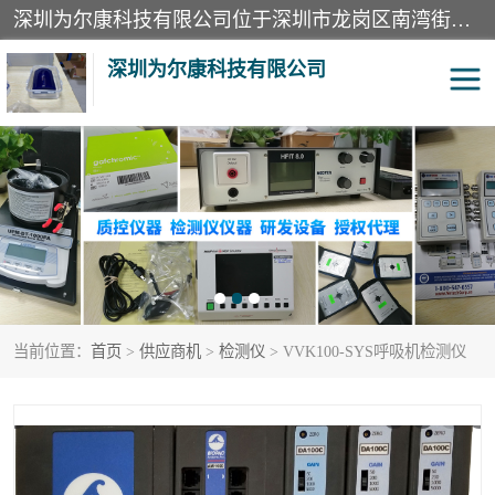
深圳为尔康科技有限公司位于深圳市龙岗区南湾街道。经营范围包括：计算机网络技术开发、技术转让、技术咨询、技术服务；一类医疗器械、通讯设备、机械设备、五金产品、电器产品的销售；二类、三类医疗器械的销售等；主要产品有：无创血压模拟仪、气体检测仪、检测仪、bms1x射线胶片、输液泵分析仪、呼吸机分析仪、心电图机测试仪等产品。
深圳为尔康科技有限公司
教学模型
实验室器材
模拟器
无创血压模拟仪
测试卡
检测仪
当前位置：
首页
>
供应商机
>
检测仪
> VVK100-SYS呼吸机检测仪
X射线检测仪
声功率计
分析仪
呼吸机分析仪
血透机分析仪
电气分析仪