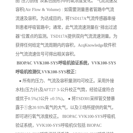
图“压力剖线”淡紫色图形)中的氧浓度变化。 气流流速及
容积(Air Flow & Volume) : 如需要测量患者管路中气流
流速及容积。为达成目的，将TSD117A气流传感器串接
到患者呼吸管路中；通常，此气流流速测量在“排出过滤
器”位置点的监测。TSD117A提供双向气流流速测量。为
获得任何给定气流周期内的容积，AcqKnowledge软件积
分气流流速信号可得出相关容积。
BIOPAC VVK100-SYS呼吸机验证系统，VV
K100-SYS
呼吸机检测仪,VVK100-SYS校正：
● 所有的压力、气流及容积量测均可校正。采用外接
水柱(压力计)及AFT27 3-公升校正气筒，经验证度符合
或优于0.5%(3公升 ±0.5%)。 ● 将TSD301采样管交替暴
露于①含20.93%氧气的大气，以及②场所提供的氧气，
即可进行氧气浓度校正。 BIOPAC VVK100-SYS呼吸机
验证系统，VVK100-SYS呼吸机仪包括 BIOPAC