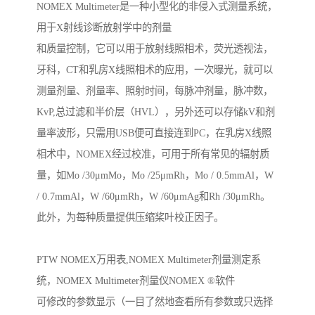
NOMEX Multimeter是一种小型化的非侵入式测量系统，
用于X射线诊断放射学中的剂量

和质量控制，它可以用于放射线照相术，荧光透视法，
牙科，CT和乳房X线照相术的应用，一次曝光，就可以
测量剂量、剂量率、照射时间，每脉冲剂量，脉冲数，
KvP,总过滤和半价层（HVL），另外还可以存储kV和剂
量率波形，只需用USB便可直接连到PC，在乳房X线照
相术中，NOMEX经过校准，可用于所有常见的辐射质
量，如Mo /30μmMo，Mo /25μmRh，Mo / 0.5mmAl，W 
/ 0.7mmAl，W /60μmRh，W /60μmAg和Rh /30μmRh。

此外，为每种质量提供压缩桨叶校正因子。

PTW NOMEX万用表,NOMEX Multimeter剂量测定系
统，NOMEX Multimeter剂量仪NOMEX ®软件

可修改的参数显示（一目了然地查看所有参数或只选择