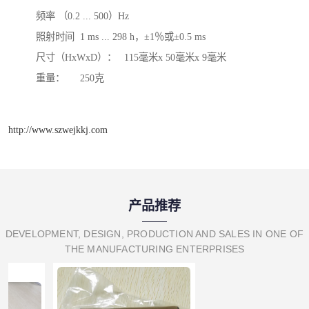
频率	（0.2 ... 500）Hz

照射时间	1 ms ... 298 h，±1％或±0.5 ms

尺寸（HxWxD）：	115毫米x 50毫米x 9毫米

重量：	250克
http://www.szwejkkj.com
产品推荐
DEVELOPMENT, DESIGN, PRODUCTION AND SALES IN ONE OF
THE MANUFACTURING ENTERPRISES