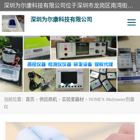
深圳为尔康科技有限公司位于深圳市龙岗区南湾街道。经营范围包括：计算机网络技术开发、技术转让、技术咨询、技术服务；一类医疗器械、通讯设备、机械设备、五金产品、电器产品的销售；二类、三类医疗器械的销售等；主要产品有：无创血压模拟仪、气体检测仪、检测仪、bms1x射线胶片、输液泵分析仪、呼吸机分析仪、心电图机测试仪等产品。
深圳为尔康科技有限公司
教学模型
实验室器材
模拟器
无创血压模拟仪
测试卡
检测仪
当前位置：
首页
>
供应商机
>
实验室器材
> NOMEX Multimeter剂量
X射线检测仪
声功率计
仪
分析仪
呼吸机分析仪
血透机分析仪
电气分析仪