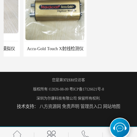
Accu-Gold Touch X射线检测仪
Rigel PatSim200患者模拟器
您是第
372331
位访客
版权所有 ©2026-08-09
粤ICP备17126621号-8
深圳为尔康科技有限公司
保留所有权利.
技术支持：
八方资源网
免责声明
管理员入口
网站地图
SMR330 SPECT性能模体
Gammex Sono410,声模体