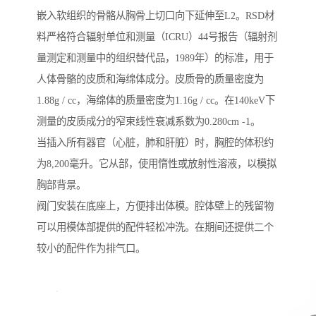
嵌入软组织的骨骼从胸骨上切口向下延伸至L2。RSD材
料严格符合辐射单位和测量（ICRU）44号报告（辐射剂
量测定和测量中的组织替代品，1989年）的标准，用于
人体骨骼的皮质和海绵体成分。皮质骨的质量密度为
1.88g / cc，海绵体的质量密度为1.16g / cc。在140keV下
测量的皮质成分的窄束线性衰减系数为0.280cm -1。
当插入所有器官（心脏，肺和肝脏）时，胸腔的体积约
为8,200毫升。它从部，使用惰性或放射性溶液，以模拟
胸部背景。
阀门安装在底座上，方便排出体模。腔体壁上的残留物
可以用模体部提供的配件轻松冲洗。在期间还提供二个
较小的配件作为排气口。