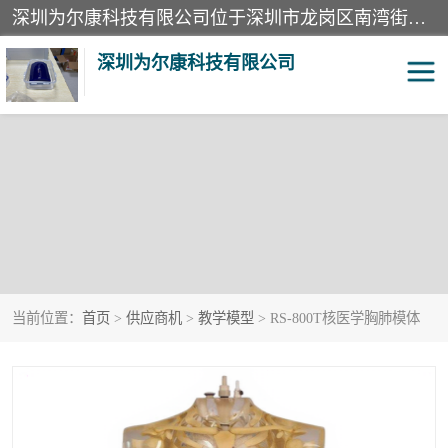
深圳为尔康科技有限公司位于深圳市龙岗区南湾街道。经营范围包括：计算机网络技术开发、技术转让、技术咨询、技术服务；一类医疗器械、通讯设备、机械设备、五金产品、电器产品的销售；二类、三类医疗器械的销售等；主要产品有：无创血压模拟仪、气体检测仪、检测仪、bms1x射线胶片、输液泵分析仪、呼吸机分析仪、心电图机测试仪等产品。
深圳为尔康科技有限公司
教学模型
实验室器材
模拟器
无创血压模拟仪
测试卡
检测仪
当前位置：
首页
>
供应商机
>
教学模型
> RS-800T核医学胸肺模体
X射线检测仪
声功率计
分析仪
呼吸机分析仪
血透机分析仪
电气分析仪