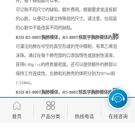
升。每个缺陷都可以单。
可订购不同尺寸的缺陷，额外费用。根据要求发送拆卸
的心脏，以便可以建立特殊组的尺寸。请注意，在组装
的心脏中不能改装不同的缺陷。
肺
RSD RS-800T胸肺模体，RS-800T核医学胸肺模体的
可灌注的肺在中空的真空形成的壳中模制，有苯乙烯泡
沫珠。通过在每个肺壳部的口添加惰性或放射性溶液，
获得0.40g / cc的终质量密度。还可以提供额外的肺部以
保持工作连续性。左肺和右肺壳的体积分别为907ml和
1,134ml。
肝
RSD RS-800T胸肺模体，RS-800T核医学胸肺模体的
包括体积为980ml的肝脏以评估其摄取对定量心肌成像的
影响。它是一个真空成型的外壳，安装在管上，以减少
首页
产品分类
热线电话
在线咨询
伪影。肝脏可以充满惰性或放射性溶液。
可填写的外部标记