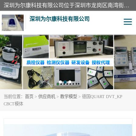
深圳为尔康科技有限公司位于深圳市龙岗区南湾街道。经营范围包括：计算机网络技术开发、技术转让、技术咨询、技术服务；一类医疗器械、通讯设备、机械设备、五金产品、电器产品的销售；二类、三类医疗器械的销售等；主要产品有：无创血压模拟仪、气体检测仪、检测仪、bms1x射线胶片、输液泵分析仪、呼吸机分析仪、心电图机测试仪等产品。
深圳为尔康科技有限公司
教学模型
实验室器材
模拟器
无创血压模拟仪
测试卡
检测仪
当前位置：
首页
>
供应商机
>
教学模型
> 德国QUART DVT_KP
X射线检测仪
声功率计
CBCT模体
分析仪
呼吸机分析仪
血透机分析仪
电气分析仪