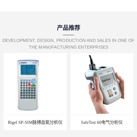
产品推荐
DEVELOPMENT, DESIGN, PRODUCTION AND SALES IN ONE OF
THE MANUFACTURING ENTERPRISES
SafeTest 60电气分析仪
德国IBP HDM97BO电导率表