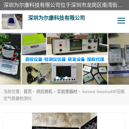
深圳为尔康科技有限公司位于深圳市龙岗区南湾街道。经营范围包括：计算机网络技术开发、技术转让、技术咨询、技术服务；一类医疗器械、通讯设备、机械设备、五金产品、电器产品的销售；二类、三类医疗器械的销售等；主要产品有：无创血压模拟仪、气体检测仪、检测仪、bms1x射线胶片、输液泵分析仪、呼吸机分析仪、心电图机测试仪等产品。
深圳为尔康科技有限公司
教学模型
实验室器材
模拟器
无创血压模拟仪
测试卡
检测仪
当前位置：
首页
>
供应商机
>
实验室器材
> Aerotest SimultanHP压缩
X射线检测仪
声功率计
空气质量检测仪
分析仪
呼吸机分析仪
血透机分析仪
电气分析仪