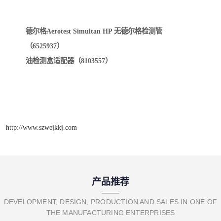
德尔格Aerotest Simultan HP 无德尔格检测管
（6525937）
油检测盒适配器（8103557）
http://www.szwejkkj.com
产品推荐
DEVELOPMENT, DESIGN, PRODUCTION AND SALES IN ONE OF
THE MANUFACTURING ENTERPRISES