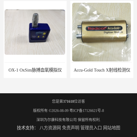
 OxSim脉搏血氧模拟仪
Accu-Gold Touch X射线检测仪
您是第
371618
位访客
版权所有 ©2026-08-09
粤ICP备17126621号-8
深圳为尔康科技有限公司
保留所有权利.
技术支持：
八方资源网
免责声明
管理员入口
网站地图