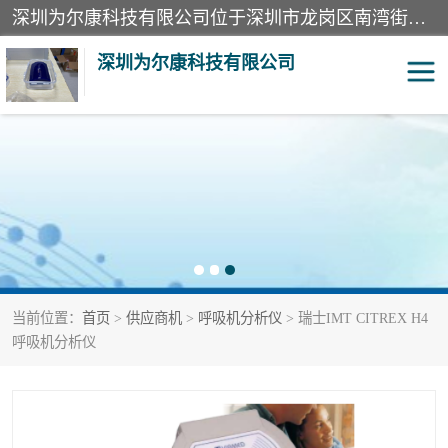
深圳为尔康科技有限公司位于深圳市龙岗区南湾街道。经营范围包括：计算机网络技术开发、技术转让、技术咨询、技术服务；一类医疗器械、通讯设备、机械设备、五金产品、电器产品的销售；二类、三类医疗器械的销售等；主要产品有：无创血压模拟仪、气体检测仪、检测仪、bms1x射线胶片、输液泵分析仪、呼吸机分析仪、心电图机测试仪等产品。
深圳为尔康科技有限公司
教学模型
实验室器材
模拟器
无创血压模拟仪
测试卡
检测仪
当前位置：
首页
>
供应商机
>
呼吸机分析仪
> 瑞士IMT CITREX H4
X射线检测仪
声功率计
呼吸机分析仪
分析仪
呼吸机分析仪
血透机分析仪
电气分析仪