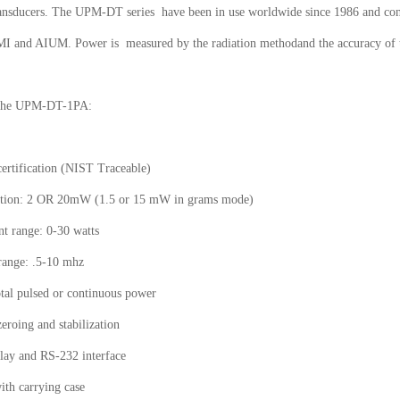
ransducers. The UPM-DT series  have been in use worldwide since 1986 and co
and AIUM. Power is  measured by the radiation methodand the accuracy of t
 the UPM-DT-1PA:

certification (NIST Traceable)

ution: 2 OR 20mW (1.5 or 15 mW in grams mode)

 range: 0-30 watts

range: .5-10 mhz

tal pulsed or continuous power

eroing and stabilization

play and RS-232 interface

ith carrying case