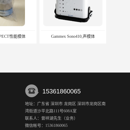
SPECT性能模体
Gammex Sono410,声模体
15361860065
地址：广东省 深圳市 龙岗区 深圳市龙岗区南
湾街道沙平北路111号608A室
-SIM脉搏血氧分析仪
SafeTest 60电气分析仪
联系人：曾祥湖
先生
（业务）
微信帐号：15361860065