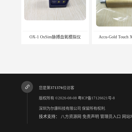
OX-1 OxSim脉搏血氧模拟仪
Accu-Gold Touc
您是第
371376
位访客
版权所有 ©2026-08-08
粤ICP备17126621号-8
深圳为尔康科技有限公司
保留所有权利.
技术支持：
八方资源网
免责声明
管理员入口
网站
CIRS 011A乳腺模体