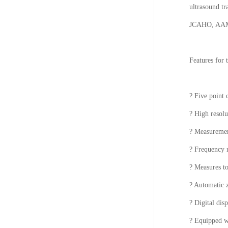
ultrasound t
JCAHO, AAMI 
Features for
? Five point 
? High resol
? Measurement
? Frequency 
? Measures to
? Automatic z
? Digital dis
? Equipped w