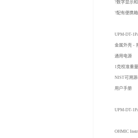
?数字显示和R
?配有便携箱

UPM-DT
金属外壳 - 
通用电源

1克校准重量
NIST可溯源
用户手册

UPM-DT-1
OHMIC Instru