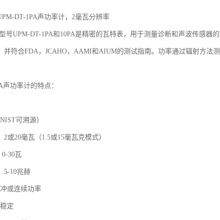
 UPM-DT-1PA声功率计，2毫瓦分辨率

器型号UPM-DT-1PA和10PA是精密的瓦特表，用于测量诊断和声波传感器
并符合FDA，JCAHO，AAMI和AIUM的测试指南。功率通过辐射方法测量
1PA声功率计的特点：

NIST可溯源）

 2或20毫瓦（1.5或15毫瓦克模式）

-30瓦

5-10兆赫

冲或连续功率

定  
