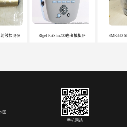
h X射线检测仪
Rigel PatSim200患者模拟器
SMR330 
地图
AccuPulse HS-01手持式无创血压模拟仪
德国IBP HDM97BQ血透机分析仪
Rigel SP
手机网站