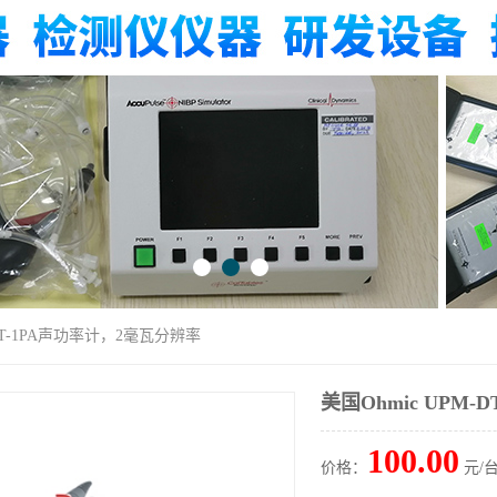
-DT-1PA声功率计，2毫瓦分辨率
美国Ohmic UPM
100.00
价格：
元/台