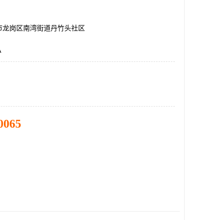
市龙岗区南湾街道丹竹头社区
A
0065