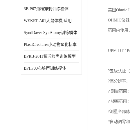
3B P67颈椎穿刺训练模体
美国Ohmic
OHMIC仪
WEKRT-A01大鼠体模,适用于X射线/声/ MRI成像
范围内使用，
SyndDaver SynAtomy训练模体
PlastiCreatures小动物塑化标本
UPM-DT-
BPRB-2011肾活检声训练模型
BPH700心脏声训练模体
?五级认证（
?高分辨率： 
? 测量范围：0
? 频率范围：.
?测量全部脉
?自动调零和稳