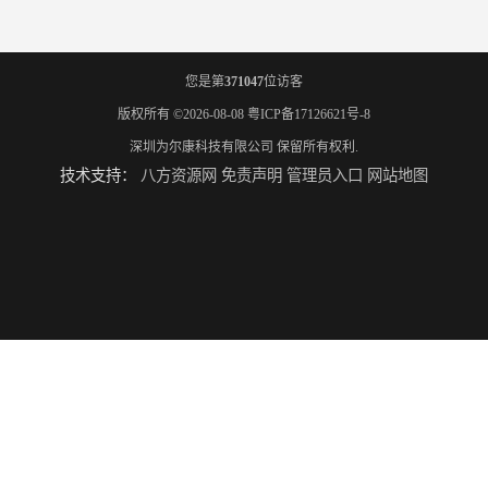
您是第
371047
位访客
版权所有 ©2026-08-08
粤ICP备17126621号-8
深圳为尔康科技有限公司
保留所有权利.
技术支持：
八方资源网
免责声明
管理员入口
网站地图
BPT195甲状腺穿刺模型
WEKM818乳腺CBCT模体