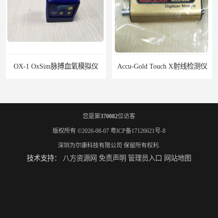
搏血氧模拟仪
Accu-Gold Touch X射线检测仪
您是第
370082
位访客
版权所有 ©2026-08-07
粤ICP备17126621号-8
深圳为尔康科技有限公司
保留所有权利.
技术支持：
八方资源网
免责声明
管理员入口
网站地图
Rigel PatSim200患者模拟器
SMR330 SPECT性能模体