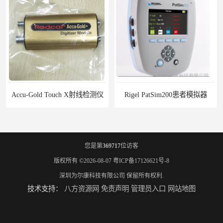
Accu-Gold Touch X射线检测仪
Rigel PatSim200患者模拟器
您是第
369717
位访客
版权所有 ©2026-08-07
粤ICP备17126621号-8
深圳为尔康科技有限公司
保留所有权利.
技术支持：
八方资源网
免责声明
管理员入口
网站地图
SMR330 SPECT性能模体
Gammex Sono410,声模体