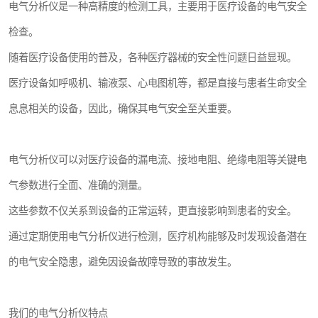
电气分析仪是一种高精度的检测工具，主要用于医疗设备的电气安全
检查。
随着医疗设备使用的普及，各种医疗器械的安全性问题日益显现。
医疗设备如呼吸机、输液泵、心电图机等，都是直接与患者生命安全
息息相关的设备，因此，确保其电气安全至关重要。
电气分析仪可以对医疗设备的漏电流、接地电阻、绝缘电阻等关键电
气参数进行全面、准确的测量。
这些参数不仅关系到设备的正常运转，更直接影响到患者的安全。
通过定期使用电气分析仪进行检测，医疗机构能够及时发现设备潜在
的电气安全隐患，避免因设备故障导致的事故发生。
我们的电气分析仪特点