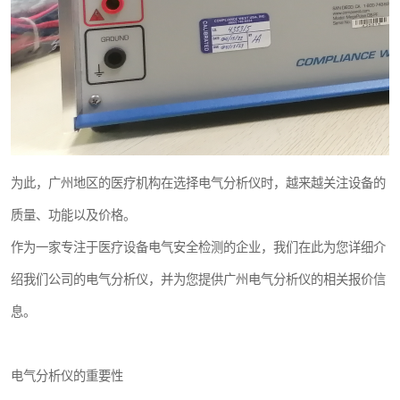
为此，广州地区的医疗机构在选择电气分析仪时，越来越关注设备的
质量、功能以及价格。
作为一家专注于医疗设备电气安全检测的企业，我们在此为您详细介
绍我们公司的电气分析仪，并为您提供广州电气分析仪的相关报价信
息。
电气分析仪的重要性