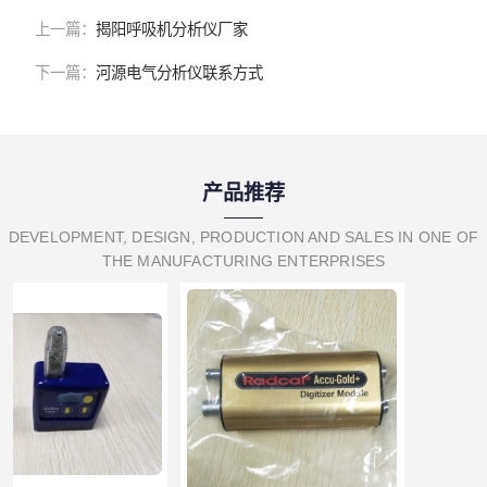
上一篇：
揭阳呼吸机分析仪厂家
下一篇：
河源电气分析仪联系方式
产品推荐
DEVELOPMENT, DESIGN, PRODUCTION AND SALES IN ONE OF
THE MANUFACTURING ENTERPRISES