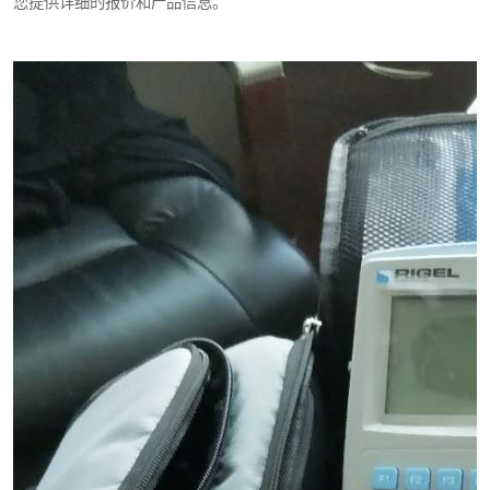
您提供详细的报价和产品信息。