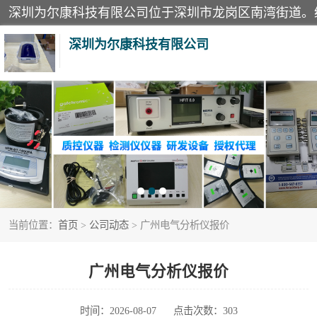
深圳为尔康科技有限公司
教学模型
模拟器
测试卡
当前位置：
首页
>
公司动态
> 广州电气分析仪报价
X射线检测仪
分析仪
广州电气分析仪报价
血透机分析仪
时间：2026-08-07
点击次数：303