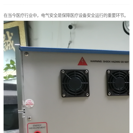
输液泵分析仪
在当今医疗行业中，电气安全是保障医疗设备安全运行的重要环节。