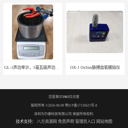
OX-1 OxSim脉搏血氧模拟仪
Accu-Gold Touch X射线检测仪
您是第
371965
位访客
版权所有 ©2026-08-09
粤ICP备17126621号-8
深圳为尔康科技有限公司
保留所有权利.
技术支持：
八方资源网
免责声明
管理员入口
网站地图