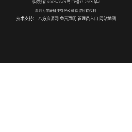
版权所有 ©2026-08-09
粤ICP备17126621号-8
深圳为尔康科技有限公司
保留所有权利.
技术支持：
八方资源网
免责声明
管理员入口
网站地图
Gammex Sono410,声模体
CIRS 011A乳腺模体
AccuPulse HS-01手持式无创血压模拟仪
德国IBP HDM97BQ血透机分析仪