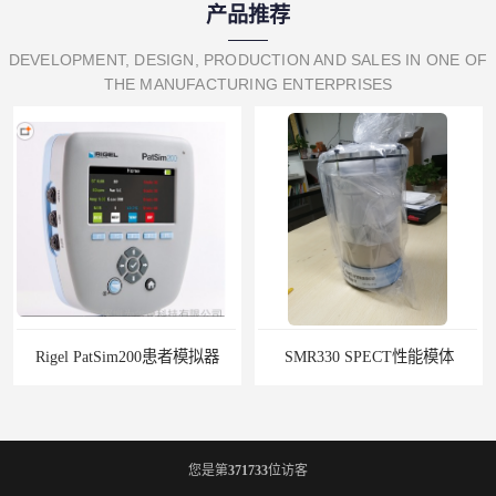
产品推荐
DEVELOPMENT, DESIGN, PRODUCTION AND SALES IN ONE OF
THE MANUFACTURING ENTERPRISES
器
SMR330 SPECT性能模体
您是第
371733
位访客